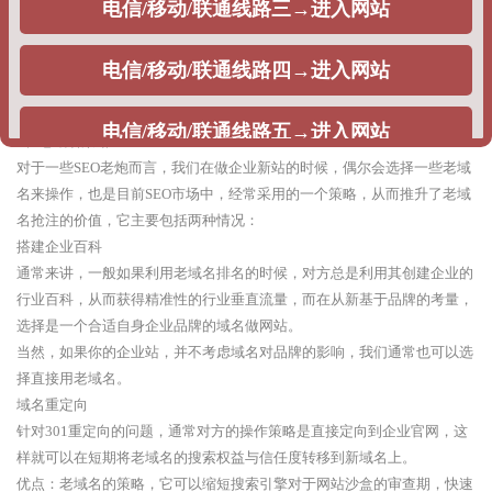
整站权重：利用快排策略，刷企业网站的整站指数排名，提升整站关键词
排名，出权重，一般不同公司根据获得权重不同，给出的报价不同。
优点：根据企业排名的时效性需求，可以在相对较短的时间周期出排名。
缺点：由于采用的优化策略问题，每当搜索引擎算法调整的时候，网站排
名就很难出现稳定排名，甚至整站遭遇降权。
2、老域名策略
对于一些SEO老炮而言，我们在做企业新站的时候，偶尔会选择一些老域
名来操作，也是目前SEO市场中，经常采用的一个策略，从而推升了老域
名抢注的价值，它主要包括两种情况：
搭建企业百科
通常来讲，一般如果利用老域名排名的时候，对方总是利用其创建企业的
行业百科，从而获得精准性的行业垂直流量，而在从新基于品牌的考量，
选择是一个合适自身企业品牌的域名做网站。
当然，如果你的企业站，并不考虑域名对品牌的影响，我们通常也可以选
择直接用老域名。
域名重定向
针对301重定向的问题，通常对方的操作策略是直接定向到企业官网，这
样就可以在短期将老域名的搜索权益与信任度转移到新域名上。
优点：老域名的策略，它可以缩短搜索引擎对于网站沙盒的审查期，快速